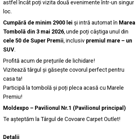
astfel încât poți vizita două evenimente într-un singur
loc.
Cumpără de minim 2900 lei
și intră automat în
Marea
Tombolă din 3 mai 2026
, unde poți câștiga unul din
cele 50 de Super Premii
, inclusiv
premiul mare – un
SUV
.
Profită acum de prețurile de lichidare!
Vizitează târgul și găsește covorul perfect pentru
casa ta!
Participă la tombolă și poți pleca acasă cu Marele
Premiu!
Moldexpo – Pavilionul Nr.1 (Pavilionul principal)
Te așteptăm la Târgul de Covoare Carpet Outlet!
Detalii