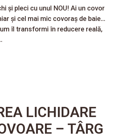
hi și pleci cu unul NOU! Ai un covor
ar și cel mai mic covoraș de baie...
um îl transformi în reducere reală,
.
EA LICHIDARE
OVOARE – TÂRG