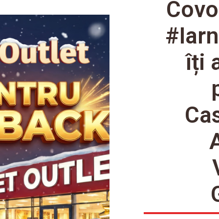
Covo
#Iar
îți
Cas