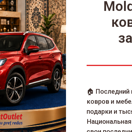
Mol
ко
з
🏠 Последний
ковров и мебе
подарки и тыс
Национальная 
свои последние