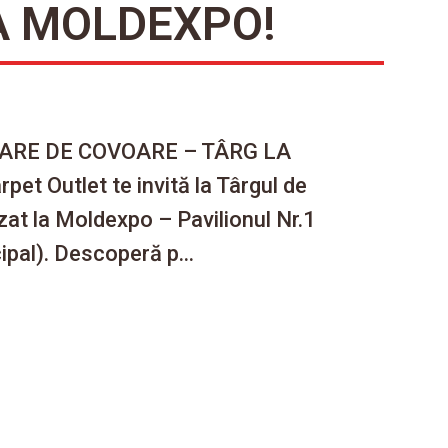
A MOLDEXPO!
ARE DE COVOARE – TÂRG LA
t Outlet te invită la Târgul de
at la Moldexpo – Pavilionul Nr.1
cipal). Descoperă p...