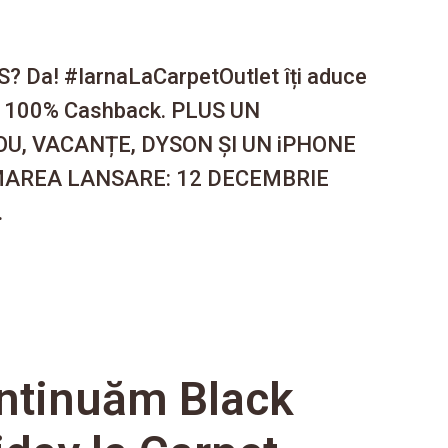
? Da! #IarnaLaCarpetOutlet îți aduce
u 100% Cashback. PLUS UN
U, VACANȚE, DYSON ȘI UN iPHONE
MAREA LANSARE: 12 DECEMBRIE
.
ntinuăm Black