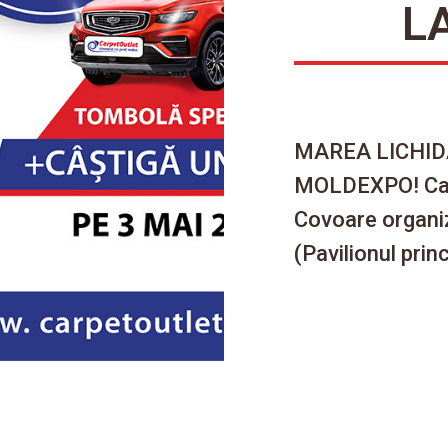
L
MAREA LICHID
MOLDEXPO! Carpe
Covoare organiz
(Pavilionul prin