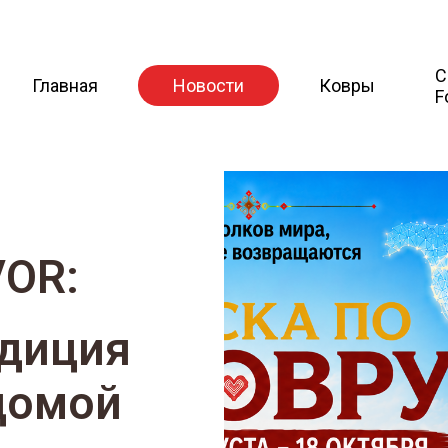
C
Главная
Новости
Ковры
F
VOR:
адиция
домой