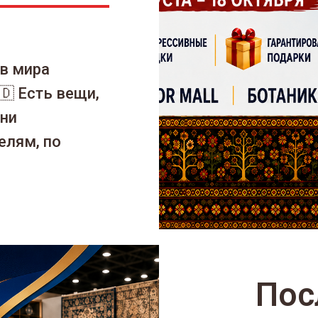
в мира
 Есть вещи,
 ни
елям, по
Пос