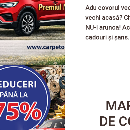
Adu covorul vec
vechi acasă? Chi
NU-l arunca! Ac
cadouri și șans..
MAR
DE C