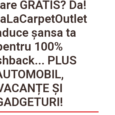
are GRATIS? Da!
naLaCarpetOutlet
 aduce șansa ta
pentru 100%
hback... PLUS
AUTOMOBIL,
VACANȚE ȘI
GADGETURI!