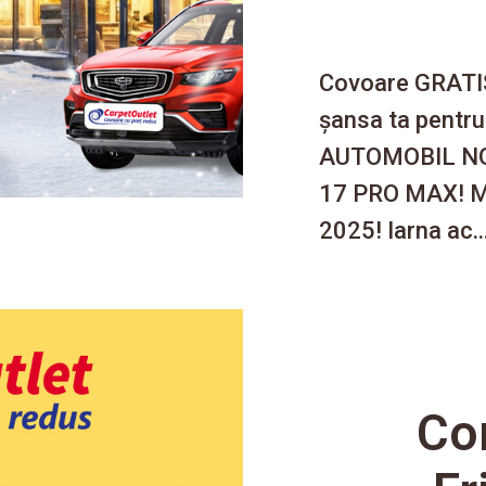
Covoare GRATIS
șansa ta pentr
AUTOMOBIL NO
17 PRO MAX! 
2025! Iarna ac..
Co