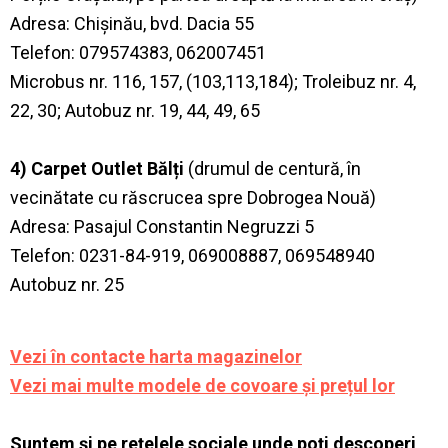
Adresa: Chișinău, bvd. Dacia 55
Telefon: 079574383, 062007451
Microbus nr. 116, 157, (103,113,184); Troleibuz nr. 4,
22, 30; Autobuz nr. 19, 44, 49, 65
4) Carpet Outlet Bălți
(drumul de centură, în
vecinătate cu răscrucea spre Dobrogea Nouă)
Adresa: Pasajul Constantin Negruzzi 5
Telefon: 0231-84-919, 069008887, 069548940
Autobuz nr. 25
Vezi în
contacte
harta magazinelor
Vezi mai multe modele de
covoare și prețul lor
Suntem și pe rețelele sociale unde poți descoperi