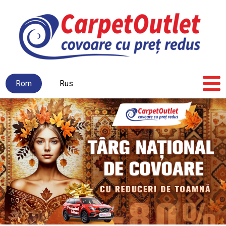
Rom
Rus
Prima
Nout