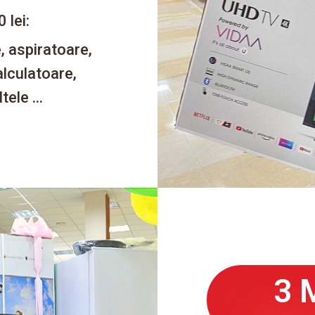
 lei:
, aspiratoare,
alculatoare,
ele ...
3 