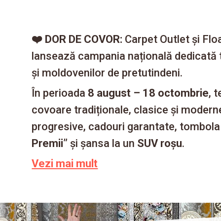
❤️ DOR DE COVOR:
Carpet Outlet și Flo
lansează campania națională dedicată tr
și moldovenilor de pretutindeni.
În perioada
8 august – 18 octombrie
, 
covoare tradiționale, clasice și modern
progresive, cadouri garantate, tombol
Premii”
și șansa la un
SUV roșu
.
Vezi mai mult