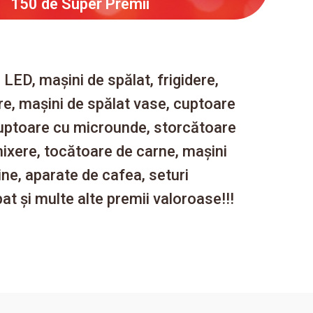
150 de Super Premii
 LED, mașini de spălat, frigidere,
e, mașini de spălat vase, cuptoare
cuptoare cu microunde, storcătoare
mixere, tocătoare de carne, mașini
ine, aparate de cafea, seturi
pat și multe alte premii valoroase!!!