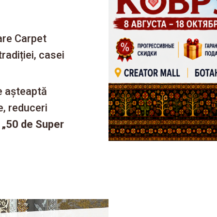
are Carpet
adiției, casei
te așteaptă
e, reduceri
a
„50 de Super