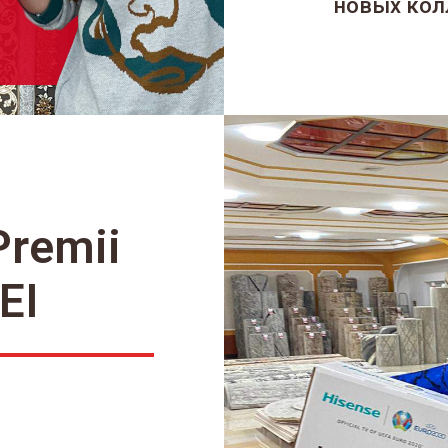
новых кол
Premii
EI