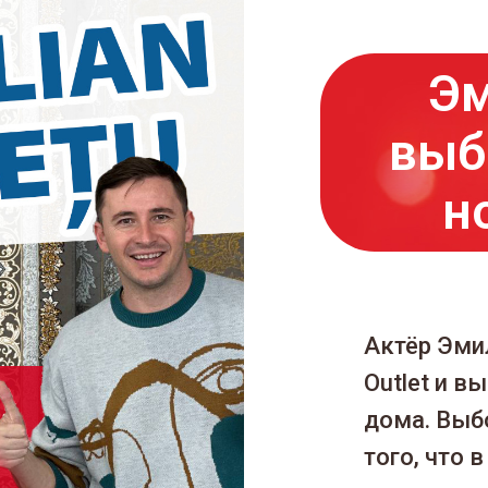
Эм
выб
н
Актёр Эми
Outlet и в
дома. Выб
того, что 