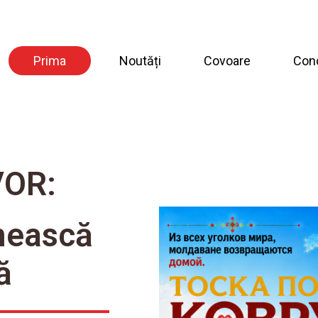
Prima
Noutăți
Covoare
Con
VOR:
nească
ă