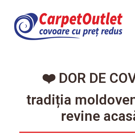
❤️ DOR DE CO
tradiția moldove
revine acas