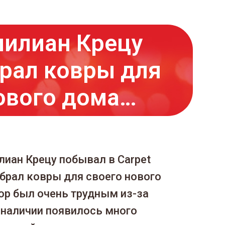
илиан Крецу
рал ковры для
ового дома…
лиан Крецу побывал в Carpet
ыбрал ковры для своего нового
ор был очень трудным из-за
в наличии появилось много