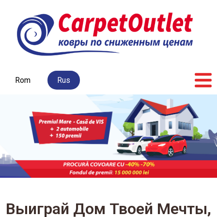
Rom
Rus
Главная
Н
Выиграй Дом Твоей Мечты,