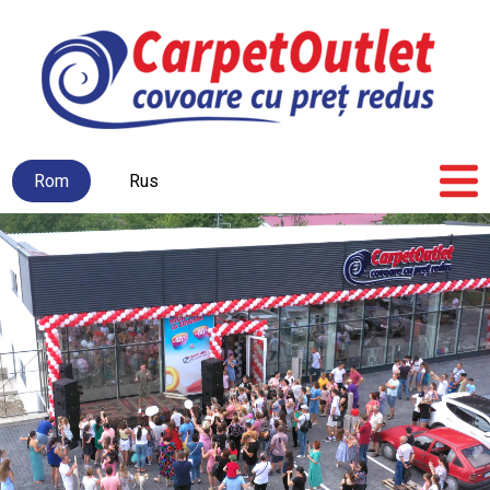
Rom
Rus
Prima
Nout